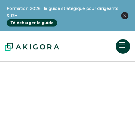
Formation 2026 : le guide stratégique pour dirigeants
& RH
Télécharger le guide
La retraite pour les
indépendants : guide
complet
La retraite pour les indépendants est un
sujet complexe et souvent méconnu.