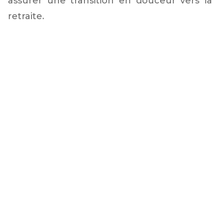
assurer une transition en douceur vers la
retraite.
Guillaume M.