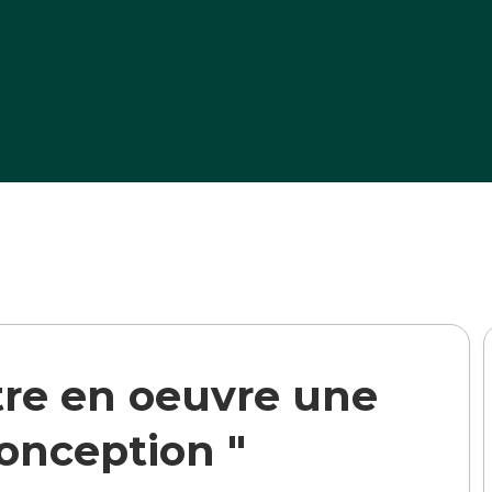
>
Formation Mettre en oeuvre une stratégi
tre en oeuvre une
conception "