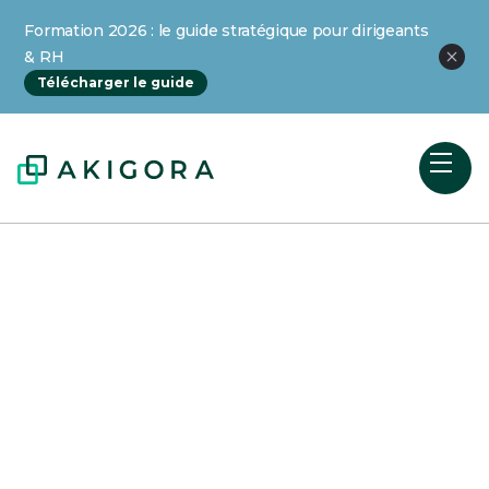
Formation 2026 : le guide stratégique pour dirigeants
& RH
Télécharger le guide
Est-il possible de former
sans Qualiopi ?
Sans Qualiopi, vos clients ne peuvent pas
financer vos formations. Le portage de
formation est-il la solution ?