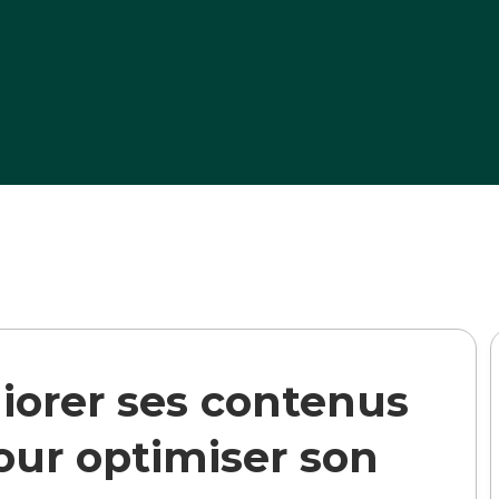
>
Formation Améliorer ses contenus sur W
iorer ses contenus
our optimiser son