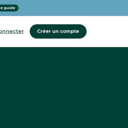
le guide
onnecter
Créer un compte